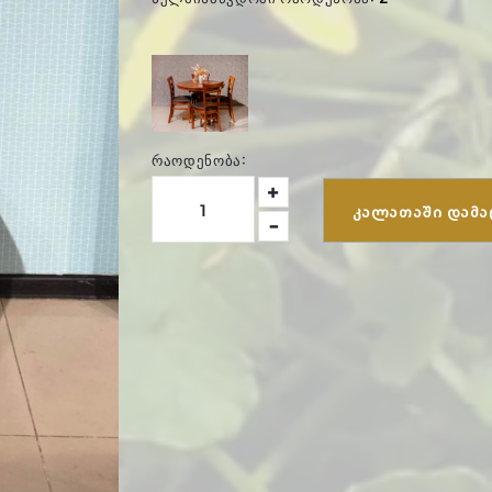
ᲠᲐᲝᲓᲔᲜᲝᲑᲐ:
ᲙᲐᲚᲐᲗᲐᲨᲘ ᲓᲐᲛᲐ