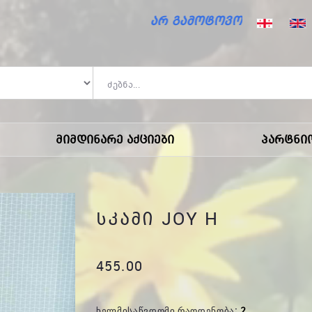
არ გამოტოვო საზაფხულო ფასდაკლ
Მიმდინარე Აქციები
Პარტნი
ᲡᲙᲐᲛᲘ JOY H
455.00
ᲮᲔᲚᲛᲘᲡᲐᲬᲕᲓᲝᲛᲘ ᲠᲐᲝᲓᲔᲜᲝᲑᲐ:
2