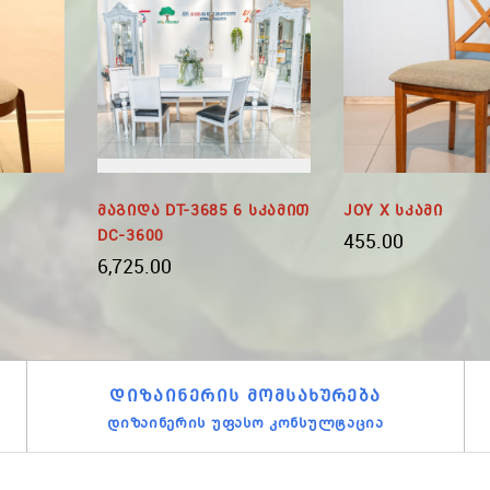
Მაგიდა DT-3685 6 Სკამით
JOY X Სკამი
DC-3600
455.00
6,725.00
ᲓᲘᲖᲐᲘᲜᲔᲠᲘᲡ ᲛᲝᲛᲡᲐᲮᲣᲠᲔᲑᲐ
დიზაინერის უფასო კონსულტაცია