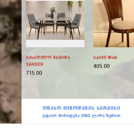
ა EDT
Სასადილო Მაგიდა
Სკამი Wish
VA 21
SANDER
405.00
715.00
ᲣᲤᲐᲡᲝ ᲛᲘᲬᲝᲓᲔᲑᲘᲡ ᲡᲔᲠᲕᲘᲡᲘ
უფასო მიწოდება 5000 ლარს ზემოთ