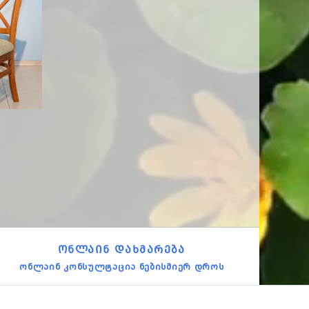
Გასაშლელი Მაგიდა EDT
Სკამი Reim
49 + Სკამი JOY S
285.00
4,395.00
ᲝᲜᲚᲐᲘᲜ ᲓᲐᲮᲛᲐᲠᲔᲑᲐ
ონლაინ კონსულტაცია ნებისმიერ დროს