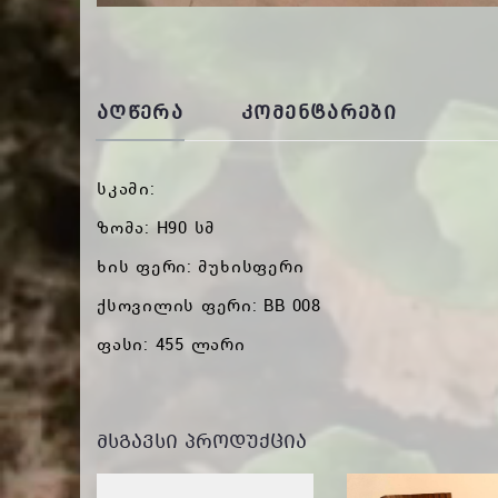
ᲐᲦᲬᲔᲠᲐ
ᲙᲝᲛᲔᲜᲢᲐᲠᲔᲑᲘ
სკამი:
ზომა: H90 სმ
ხის ფერი: მუხისფერი
ქსოვილის ფერი: BB 008
ფასი: 455 ლარი
ᲛᲡᲒᲐᲕᲡᲘ ᲞᲠᲝᲓᲣᲥᲪᲘᲐ