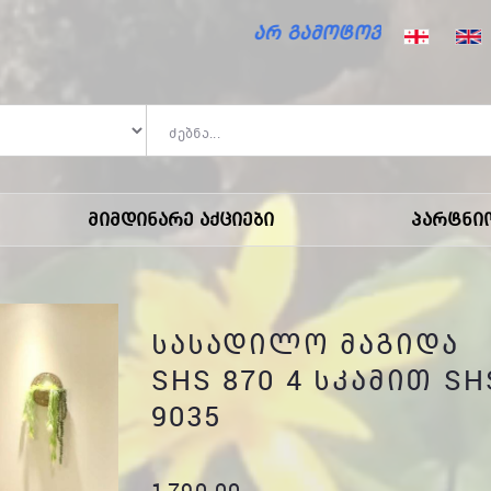
არ გამოტოვო საზაფხულო ფასდა
Მიმდინარე Აქციები
Პარტნი
ᲡᲐᲡᲐᲓᲘᲚᲝ ᲛᲐᲒᲘᲓᲐ
SHS 870 4 ᲡᲙᲐᲛᲘᲗ SH
9035
1,790.00