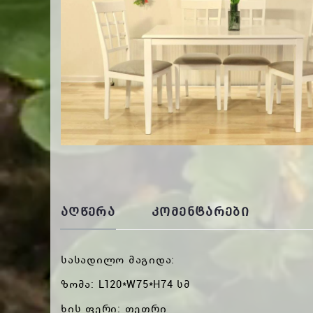
ᲐᲦᲬᲔᲠᲐ
ᲙᲝᲛᲔᲜᲢᲐᲠᲔᲑᲘ
სასადილო მაგიდა:
ზომა: L120*W75*H74 სმ
ხის ფერი: თეთრი