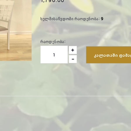
ᲮᲔᲚᲛᲘᲡᲐᲬᲕᲓᲝᲛᲘ ᲠᲐᲝᲓᲔᲜᲝᲑᲐ:
9
ᲠᲐᲝᲓᲔᲜᲝᲑᲐ:
ᲙᲐᲚᲐᲗᲐᲨᲘ ᲓᲐᲛᲐ