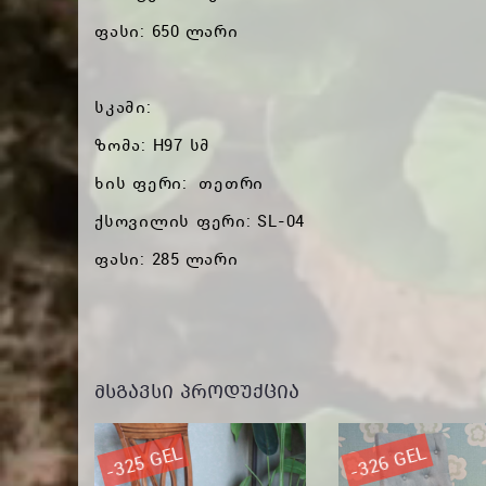
ფასი: 650 ლარი
სკამი:
ზომა: H97 სმ
ხის ფერი: თეთრი
ქსოვილის ფერი: SL-04
ფასი: 285 ლარი
ᲛᲡᲒᲐᲕᲡᲘ ᲞᲠᲝᲓᲣᲥᲪᲘᲐ
-325 GEL
-326 GEL