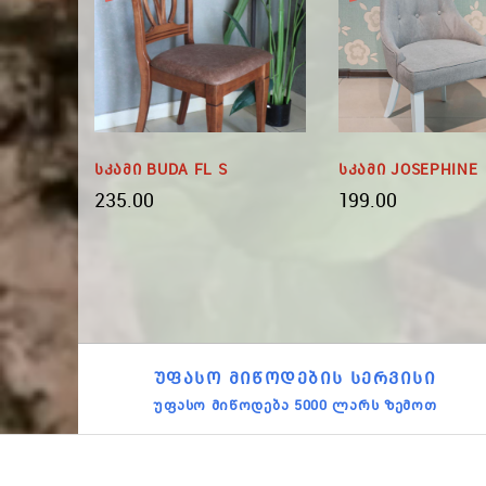
ა SHS
Სკამი BUDA FL S
Სკამი JOSEPHINE
 9035
235.00
199.00
ᲣᲤᲐᲡᲝ ᲛᲘᲬᲝᲓᲔᲑᲘᲡ ᲡᲔᲠᲕᲘᲡᲘ
უფასო მიწოდება 5000 ლარს ზემოთ