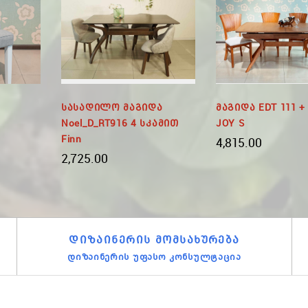
Სასადილო Მაგიდა
Მაგიდა EDT 111 +
Noel_D_RT916 4 Სკამით
JOY S
Finn
4,815.00
2,725.00
ᲓᲘᲖᲐᲘᲜᲔᲠᲘᲡ ᲛᲝᲛᲡᲐᲮᲣᲠᲔᲑᲐ
დიზაინერის უფასო კონსულტაცია