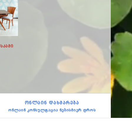
 Სკამი
Სასადილო Კომპლექტი
Სკამი TDC600234
ELLIOT - TDT195 Მაგიდა 4
135.00
Სკამით TPC4162
390.00
ᲝᲜᲚᲐᲘᲜ ᲓᲐᲮᲛᲐᲠᲔᲑᲐ
ონლაინ კონსულტაცია ნებისმიერ დროს