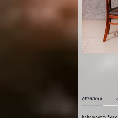
ᲐᲦᲬᲔᲠᲐ
სასადილო მაგი