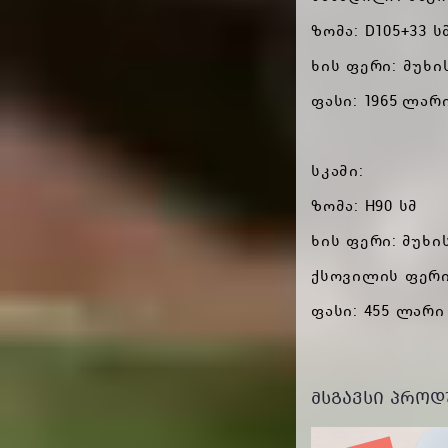
ზომა: D105+33 ს
ხის ფერი: მუხ
ფასი: 1965 ლარ
სკამი:
ზომა: H90 სმ
ხის ფერი: მუხ
ქსოვილის ფერი:
ფასი: 455 ლარი
ᲛᲡᲒᲐᲕᲡᲘ ᲞᲠᲝᲓ