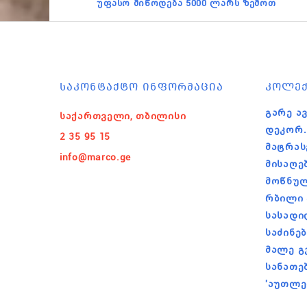
უფასო მიწოდება 5000 ლარს ზემოთ
ᲡᲐᲙᲝᲜᲢᲐᲥᲢᲝ ᲘᲜᲤᲝᲠᲛᲐᲪᲘᲐ
ᲙᲝᲚᲔᲥ
Გარე Ავ
საქართველი, თბილისი
Დეკორ.
2 35 95 15
Მატრას
info@marco.ge
Მისაღე
Მოწნულ
Რბილი 
Სასადი
Საძინე
Მალე Გ
Სანათე
'აუთლე