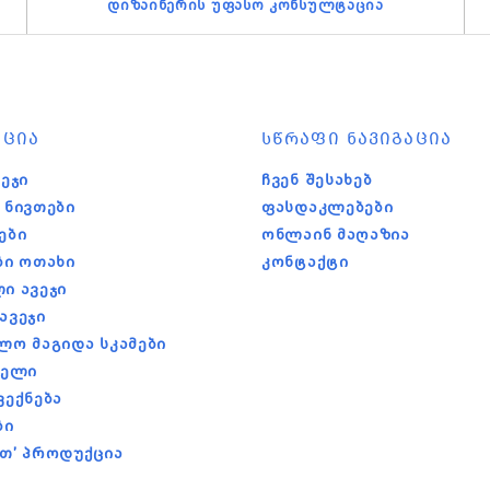
დიზაინერის უფასო კონსულტაცია
ᲪᲘᲐ
ᲡᲬᲠᲐᲤᲘ ᲜᲐᲕᲘᲒᲐᲪᲘᲐ
ეჯი
Ჩვენ Შესახებ
 Ნივთები
Ფასდაკლებები
ები
Ონლაინ Მაღაზია
ბი Ოთახი
Კონტაქტი
ი Ავეჯი
Ავეჯი
ლო Მაგიდა Სკამები
ბელი
ვექნება
ბი
თ' Პროდუქცია