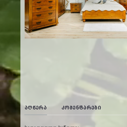
ᲐᲦᲬᲔᲠᲐ
ᲙᲝᲛᲔᲜᲢᲐᲠᲔᲑᲘ