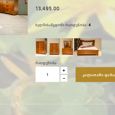
13,495.00
ᲮᲔᲚᲛᲘᲡᲐᲬᲕᲓᲝᲛᲘ ᲠᲐᲝᲓᲔᲜᲝᲑᲐ:
4
ᲠᲐᲝᲓᲔᲜᲝᲑᲐ:
ᲙᲐᲚᲐᲗᲐᲨᲘ ᲓᲐᲛᲐ