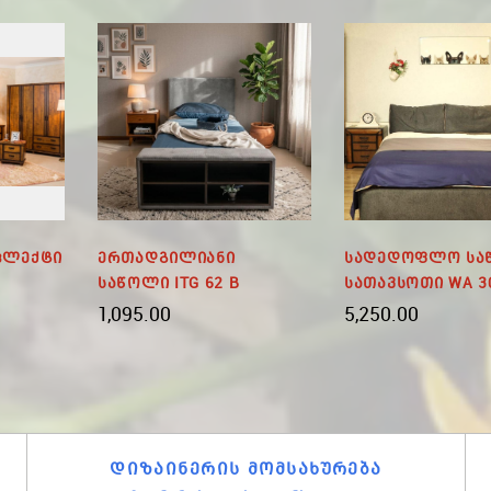
პლექტი
Ერთადგილიანი
Სადედოფლო Სა
Საწოლი ITG 62 B
Სათავსოთი WA 3
1,095.00
5,250.00
ᲓᲘᲖᲐᲘᲜᲔᲠᲘᲡ ᲛᲝᲛᲡᲐᲮᲣᲠᲔᲑᲐ