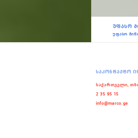
ᲣᲤᲐᲡᲝ Მ
უფასო მიწ
ᲡᲐᲙᲝᲜᲢᲐᲥᲢᲝ Ი
საქართველი, თბ
2 35 95 15
info@marco.ge