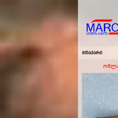
Marco
-ავეჯის
Მთავარი
Სახლი
ონლა