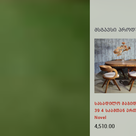
ᲛᲡᲒᲐᲕᲡᲘ ᲞᲠᲝᲓ
-255 GEL
ლექტი
Სკამი TDC600234
Სასადილო Მაგიდ
39 4 Სკამთან Ერ
135.00
Novel
4,510.00