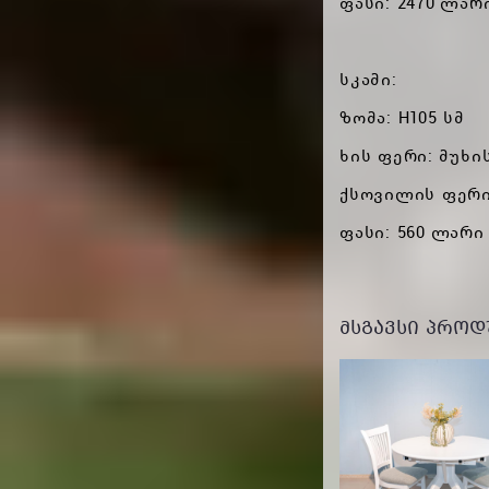
ფასი: 2470 ლარ
სკამი:
ზომა: H105 სმ
ხის ფერი: მუხ
ქსოვილის ფერი:
ფასი: 560 ლარი
ᲛᲡᲒᲐᲕᲡᲘ ᲞᲠᲝᲓ
-1610 GEL