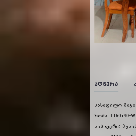
ᲐᲦᲬᲔᲠᲐ
სასადილო მაგი
ზომა: L160+40*W
ხის ფერი: მუხ