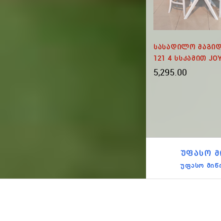
ა SHS
Სასადილო Კომპლექტი
Სასადილო Მაგიდ
 9035
WOLTMAN Მაგიდა 4
121 4 Სსკამით JO
Სკამით
5,295.00
660.00
ᲣᲤᲐᲡᲝ Მ
უფასო მიწ