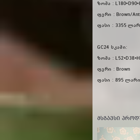
ზომა : L180*D90*
ფერი : Brown/Ant
ფასი : 3355 ლა
GC24 სკამი:
ზომა : L52*D38*H
ფერი : Brown
ფასი : 895 ლარ
ᲛᲡᲒᲐᲕᲡᲘ ᲞᲠᲝᲓ
-385 GEL