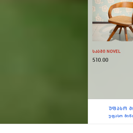
Სკამი May W
Სკამი NOVEL
175.00
510.00
ᲣᲤᲐᲡᲝ Მ
უფასო მიწ