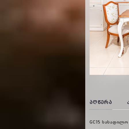
ᲐᲦᲬᲔᲠᲐ
GC15 სასადილო 