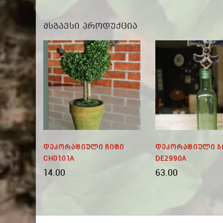
ᲛᲡᲒᲐᲕᲡᲘ ᲞᲠᲝᲓᲣᲥᲪᲘᲐ
ი Ვაზა
Დეკორატიული Ჩიტი
Დეკორატიული 
CH0101A
DE2990A
14.00
63.00