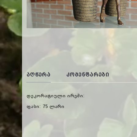
ᲐᲦᲬᲔᲠᲐ
ᲙᲝᲛᲔᲜᲢᲐᲠᲔᲑᲘ
დეკორატიული ირემი:
ფასი: 75 ლარი