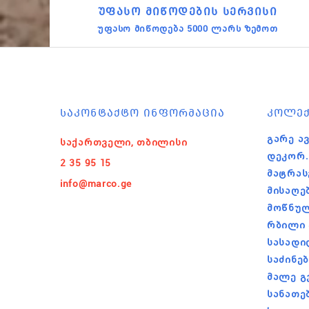
ᲣᲤᲐᲡᲝ ᲛᲘᲬᲝᲓᲔᲑᲘᲡ ᲡᲔᲠᲕᲘᲡᲘ
უფასო მიწოდება 5000 ლარს ზემოთ
ᲡᲐᲙᲝᲜᲢᲐᲥᲢᲝ ᲘᲜᲤᲝᲠᲛᲐᲪᲘᲐ
ᲙᲝᲚᲔᲥ
Გარე Ავ
საქართველი, თბილისი
Დეკორ.
2 35 95 15
Მატრას
info@marco.ge
Მისაღე
Მოწნულ
Რბილი 
Სასადი
Საძინე
Მალე Გ
Სანათე