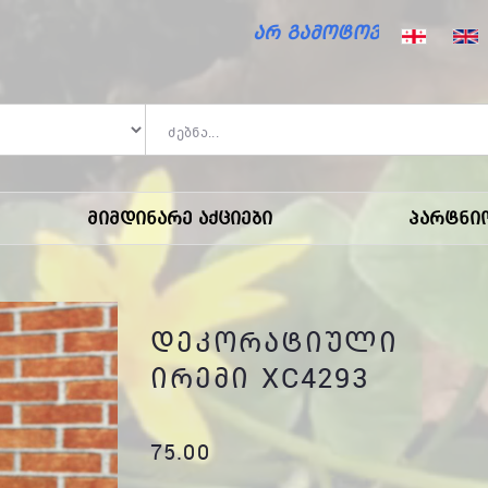
არ გამოტოვო საზაფხულო ფას
Მიმდინარე Აქციები
Პარტნი
ᲓᲔᲙᲝᲠᲐᲢᲘᲣᲚᲘ
ᲘᲠᲔᲛᲘ XC4293
75.00