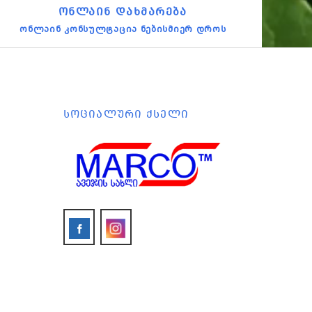
ᲝᲜᲚᲐᲘᲜ ᲓᲐᲮᲛᲐᲠᲔᲑᲐ
ონლაინ კონსულტაცია ნებისმიერ დროს
ᲡᲝᲪᲘᲐᲚᲣᲠᲘ ᲥᲡᲔᲚᲘ