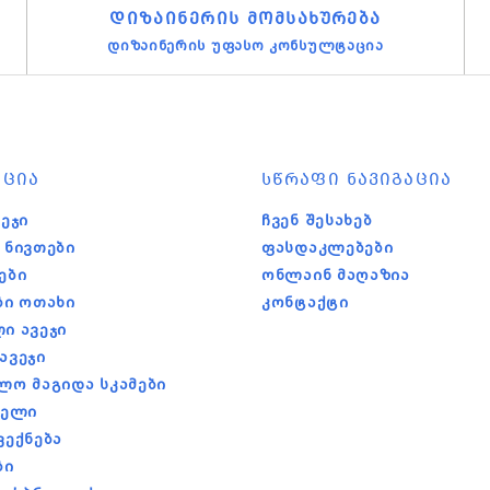
ᲓᲘᲖᲐᲘᲜᲔᲠᲘᲡ ᲛᲝᲛᲡᲐᲮᲣᲠᲔᲑᲐ
დიზაინერის უფასო კონსულტაცია
ᲪᲘᲐ
ᲡᲬᲠᲐᲤᲘ ᲜᲐᲕᲘᲒᲐᲪᲘᲐ
ეჯი
Ჩვენ Შესახებ
 Ნივთები
Ფასდაკლებები
ები
Ონლაინ Მაღაზია
ბი Ოთახი
Კონტაქტი
ი Ავეჯი
Ავეჯი
ლო Მაგიდა Სკამები
ბელი
ვექნება
ბი