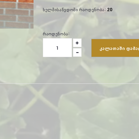
ᲮᲔᲚᲛᲘᲡᲐᲬᲕᲓᲝᲛᲘ ᲠᲐᲝᲓᲔᲜᲝᲑᲐ:
20
ᲠᲐᲝᲓᲔᲜᲝᲑᲐ:
ᲙᲐᲚᲐᲗᲐᲨᲘ ᲓᲐᲛᲐ