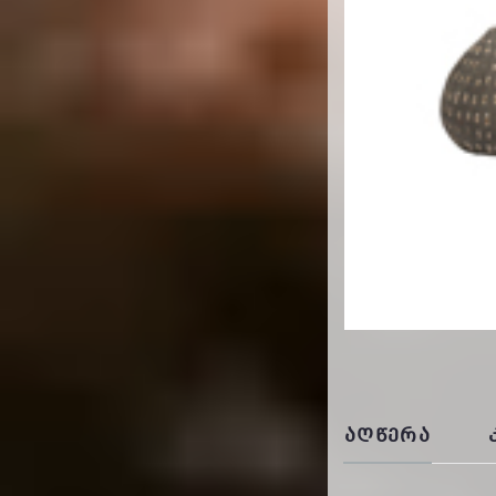
ᲐᲦᲬᲔᲠᲐ