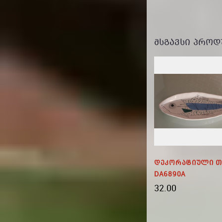
ᲛᲡᲒᲐᲕᲡᲘ ᲞᲠᲝᲓ
ხშა
Დიდი Ქვის Ვაზა CH0884
Დეკორატიული Თ
DA6890A
49.00
32.00