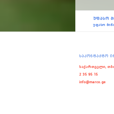
ᲣᲤᲐᲡᲝ Მ
უფასო მიწ
ᲡᲐᲙᲝᲜᲢᲐᲥᲢᲝ Ი
საქართველი, თბ
2 35 95 15
info@marco.ge