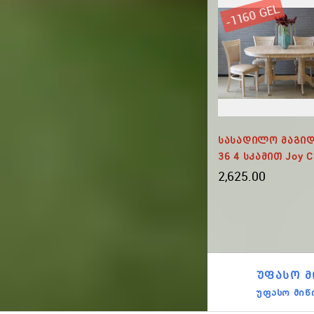
-1160 GEL
და EDT
Სასადილო Მაგიდა EDT
Სასადილო Მაგიდ
a FLS
121 4 Სსკამით JOY V
36 4 Სკამით Joy C
5,295.00
2,625.00
ᲣᲤᲐᲡᲝ Მ
უფასო მიწ