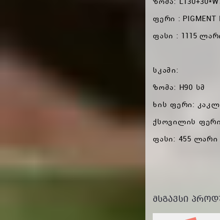
ზომა: L130+30*W
ფერი : PIGMENT 
ფასი : 1115 ლარ
სკამი:
ზომა: H90 სმ
ხის ფერი: კაკ
ქსოვილის ფერი:
ფასი: 455 ლარი
ᲛᲡᲒᲐᲕᲡᲘ ᲞᲠᲝᲓ