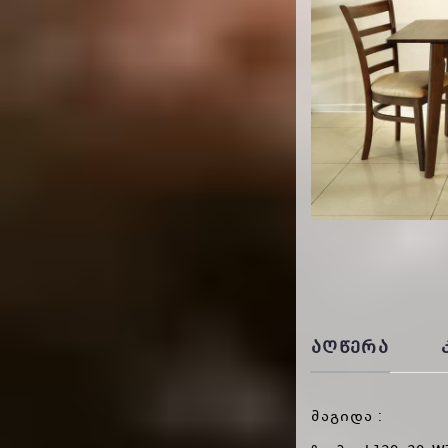
ᲐᲦᲬᲔᲠᲐ
მაგიდა :