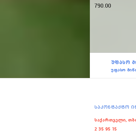
81
F4054SS (3+2)
790.00
4,025.00
ᲣᲤᲐᲡᲝ Მ
უფასო მიწ
ᲡᲐᲙᲝᲜᲢᲐᲥᲢᲝ Ი
საქართველი, თბ
2 35 95 15