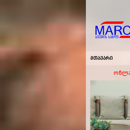
Marco
-ავეჯის
Მთავარი
Სახლი
ონლა