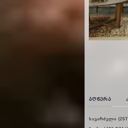
ᲐᲦᲬᲔᲠᲐ
სავარძელი (2ST