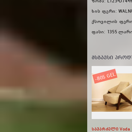
ზომა: L123*D74*
ხის ფერი: WALN
ქსოვილის ფერი:
ფასი: 1355 ლარ
ᲛᲡᲒᲐᲕᲡᲘ ᲞᲠᲝᲓ
-805 GEL
Რბილი Ავეჯის Son Paulo
Სავარძელი Voda