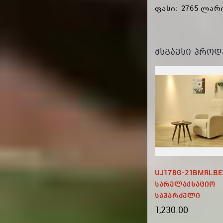
ფასი: 2765 ლარ
ᲛᲡᲒᲐᲕᲡᲘ ᲞᲠᲝᲓ
ძელი
MOKKA - Დივანი 3ST
UJ178G-21BMRLBE
Სარელაქსაციო
3,690.00
Სავარძელი
1,230.00