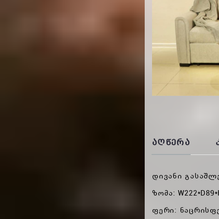
ᲐᲦᲬᲔᲠᲐ
დივანი გასაშლ
ზომა: W222*D89*
ფერი: ნაცრისფ