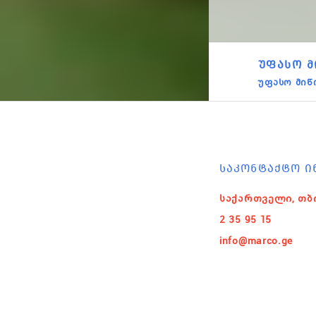
ᲣᲤᲐᲡᲝ Მ
უფასო მიწ
ᲡᲐᲙᲝᲜᲢᲐᲥᲢᲝ Ი
საქართველი, თბ
2 35 95 15
info@marco.ge