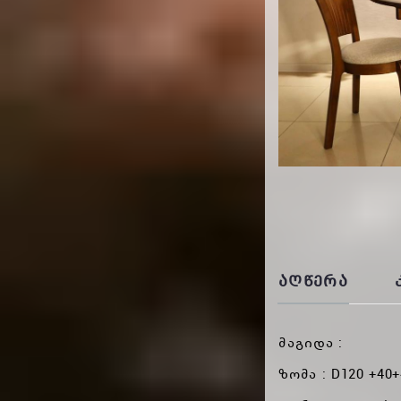
ᲐᲦᲬᲔᲠᲐ
მაგიდა :
ზომა : D120 +40+