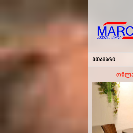
Marco
-ავეჯის
Მთავარი
Სახლი
ონლა