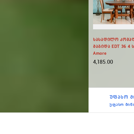
Სკამი
Სკამი Finn_DC
Სასადილო Კომპ
Მაგიდა EDT 36 4 
175.00
Amore
4,185.00
ᲣᲤᲐᲡᲝ Მ
უფასო მიწ