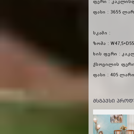
ფერი : კაკლის
ფასი : 3655 ლა
სკამი :
ზომა : W47,5*D55
ხის ფერი : კა
ქსოვილის ფერი: 
ფასი : 405 ლარ
ᲛᲡᲒᲐᲕᲡᲘ ᲞᲠᲝᲓ