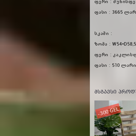
ფერი : მუხისფ
ფასი : 3665 ლა
სკამი :
ზომა : W54*D58,
ფერი : კაკლისფე
ფასი : 510 ლარ
ᲛᲡᲒᲐᲕᲡᲘ ᲞᲠᲝᲓ
-1840 GEL
-300 GEL