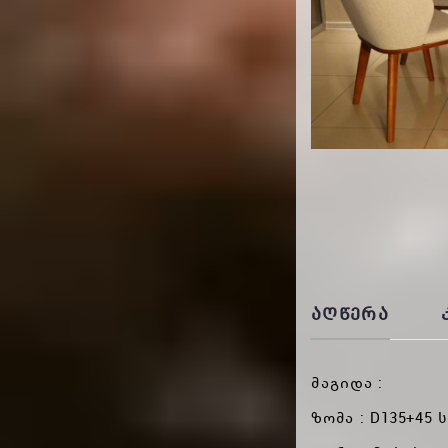
ᲐᲦᲬᲔᲠᲐ
მაგიდა :
ზომა : D135+45 