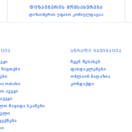
ᲓᲘᲖᲐᲘᲜᲔᲠᲘᲡ ᲛᲝᲛᲡᲐᲮᲣᲠᲔᲑᲐ
დიზაინერის უფასო კონსულტაცია
ᲪᲘᲐ
ᲡᲬᲠᲐᲤᲘ ᲜᲐᲕᲘᲒᲐᲪᲘᲐ
ეჯი
Ჩვენ Შესახებ
 Ნივთები
Ფასდაკლებები
ები
Ონლაინ Მაღაზია
ბი Ოთახი
Კონტაქტი
ი Ავეჯი
Ავეჯი
ლო Მაგიდა Სკამები
ბელი
ვექნება
ბი