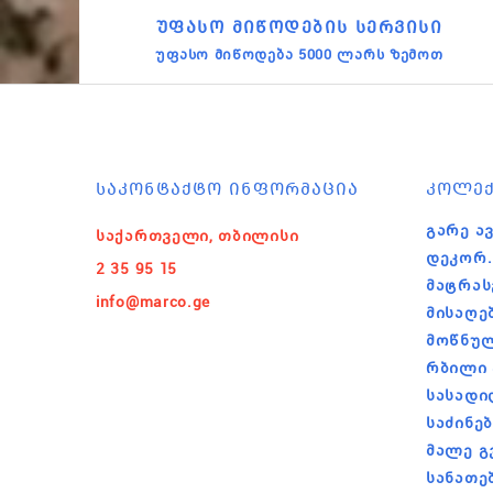
ᲣᲤᲐᲡᲝ ᲛᲘᲬᲝᲓᲔᲑᲘᲡ ᲡᲔᲠᲕᲘᲡᲘ
უფასო მიწოდება 5000 ლარს ზემოთ
ᲡᲐᲙᲝᲜᲢᲐᲥᲢᲝ ᲘᲜᲤᲝᲠᲛᲐᲪᲘᲐ
ᲙᲝᲚᲔᲥ
Გარე Ავ
საქართველი, თბილისი
Დეკორ.
2 35 95 15
Მატრას
info@marco.ge
Მისაღე
Მოწნულ
Რბილი 
Სასადი
Საძინე
Მალე Გ
Სანათე