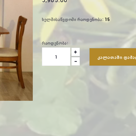
ᲮᲔᲚᲛᲘᲡᲐᲬᲕᲓᲝᲛᲘ ᲠᲐᲝᲓᲔᲜᲝᲑᲐ:
15
ᲠᲐᲝᲓᲔᲜᲝᲑᲐ:
ᲙᲐᲚᲐᲗᲐᲨᲘ ᲓᲐᲛᲐ