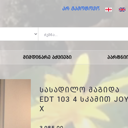
არ გამოტოვო საზაფხულო ფასდაკლ
Მიმდინარე Აქციები
Პარტნი
ᲡᲐᲡᲐᲓᲘᲚᲝ ᲛᲐᲒᲘᲓᲐ
EDT 103 4 ᲡᲙᲐᲛᲘᲗ JO
X
3,985.00