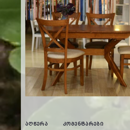
ᲐᲦᲬᲔᲠᲐ
ᲙᲝᲛᲔᲜᲢᲐᲠᲔᲑᲘ