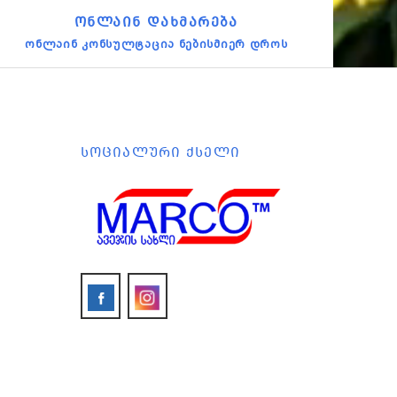
ᲝᲜᲚᲐᲘᲜ ᲓᲐᲮᲛᲐᲠᲔᲑᲐ
ონლაინ კონსულტაცია ნებისმიერ დროს
ᲡᲝᲪᲘᲐᲚᲣᲠᲘ ᲥᲡᲔᲚᲘ