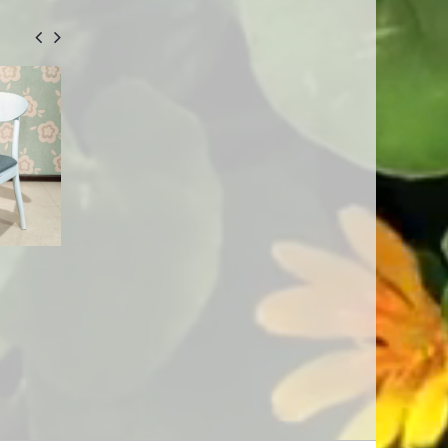
DTD1800 Leg A Მაგიდა +
Სკამი WYNN
FANTASY FLC S Სკამი
325.00
4,395.00