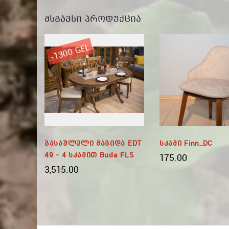
ᲛᲡᲒᲐᲕᲡᲘ ᲞᲠᲝᲓᲣᲥᲪᲘᲐ
-1300 GEL
ა EDT
Გასაშლელი Მაგიდა EDT
Სკამი Finn_DC
49 - 4 Სკამით Buda FLS
175.00
3,515.00