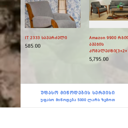
ძელი
IT 2333 Სავარძელი
Amazon 9900 Რბ
Ავეჯის
585.00
Კომპლექტი(3+2+
5,795.00
ᲣᲤᲐᲡᲝ ᲛᲘᲬᲝᲓᲔᲑᲘᲡ ᲡᲔᲠᲕᲘᲡᲘ
უფასო მიწოდება 5000 ლარს ზემოთ