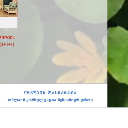
ERPOOL
Გასაშლელი Დივანი
UJ178G-21BMRLB
3+1+1)
(2ST) RDS S0112
Სარელაქსაციო
Სავარძელი
2,515.00
1,230.00
ᲝᲜᲚᲐᲘᲜ ᲓᲐᲮᲛᲐᲠᲔᲑᲐ
ონლაინ კონსულტაცია ნებისმიერ დროს