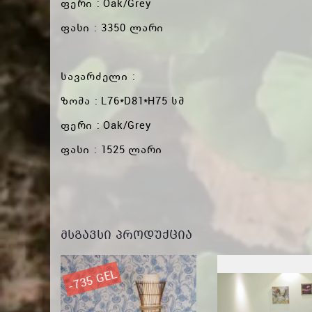
ფერი : Oak/Grey
ფასი : 3350 ლარი
სავარძელი :
ზომა : L76*D81*H75 სმ
ფერი : Oak/Grey
ფასი : 1525 ლარი
ᲛᲡᲒᲐᲕᲡᲘ ᲞᲠᲝᲓᲣᲥᲪᲘᲐ
-735 GEL