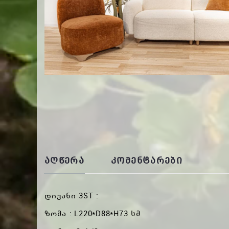
ᲐᲦᲬᲔᲠᲐ
ᲙᲝᲛᲔᲜᲢᲐᲠᲔᲑᲘ
დივანი 3ST :
ზომა : L220*D88*H73 სმ