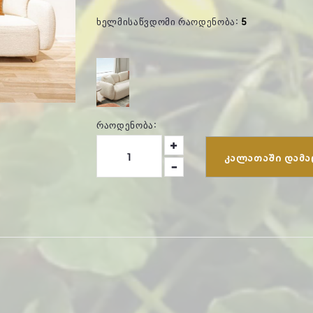
ᲮᲔᲚᲛᲘᲡᲐᲬᲕᲓᲝᲛᲘ ᲠᲐᲝᲓᲔᲜᲝᲑᲐ:
5
ᲠᲐᲝᲓᲔᲜᲝᲑᲐ:
ᲙᲐᲚᲐᲗᲐᲨᲘ ᲓᲐᲛᲐ