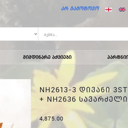
არ გამოტოვო საზაფხულო ფასდაკ
Მიმდინარე Აქციები
Პარტნი
NH2613-3 ᲓᲘᲕᲐᲜᲘ 3ST
+ NH2636 ᲡᲐᲕᲐᲠᲫᲔᲚᲘ
4,875.00