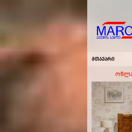
Marco
-ავეჯის
Მთავარი
Სახლი
ონლა