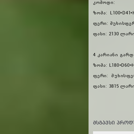
კომოდი:
ზომა: L100*D41*
ფერი: მუხისფე
ფასი: 2130 ლარ
4 კარიანი გარდ
ზომა: L180*D60*
ფერი: მუხისფე
ფასი: 3815 ლარ
ᲛᲡᲒᲐᲕᲡᲘ ᲞᲠᲝᲓ