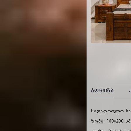
ᲐᲦᲬᲔᲠᲐ
სადედოფლო სა
ზომა: 160*200 სმ