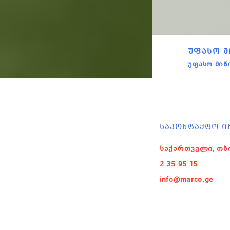
ᲣᲤᲐᲡᲝ Მ
უფასო მიწ
ᲡᲐᲙᲝᲜᲢᲐᲥᲢᲝ Ი
საქართველი, თბ
2 35 95 15
info@marco.ge