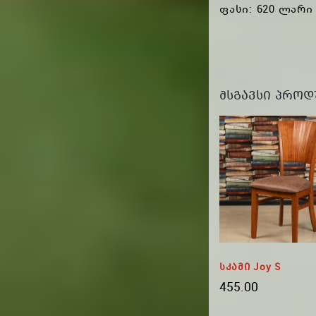
ფასი: 620 ლარი
ᲛᲡᲒᲐᲕᲡᲘ ᲞᲠᲝᲓ
A FL
JOY V Სკამი
Სკამი Joy S
Კაკლისფერი - WOODEN
455.00
455.00