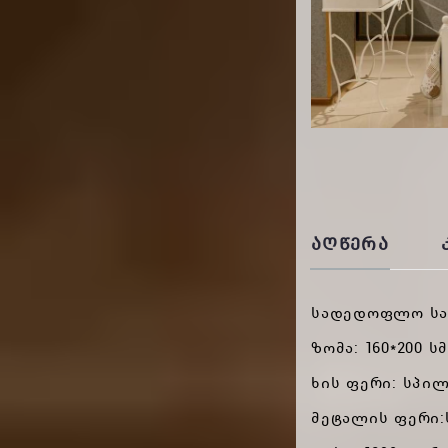
ᲐᲦᲬᲔᲠᲐ
სადედოფლო სა
ზომა: 160*200 სმ
ხის ფერი: სპ
მეტალის ფერი