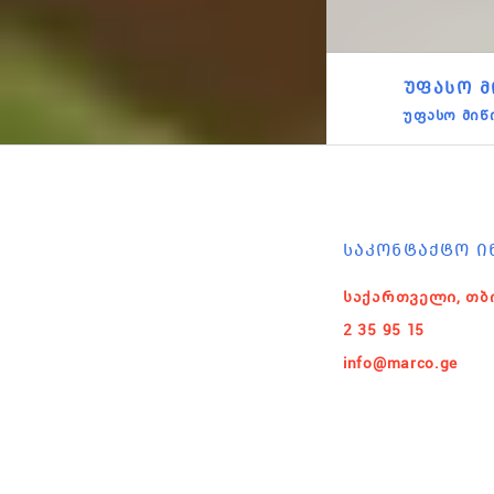
ᲣᲤᲐᲡᲝ Მ
უფასო მიწ
ᲡᲐᲙᲝᲜᲢᲐᲥᲢᲝ Ი
საქართველი, თბ
2 35 95 15
info@marco.ge