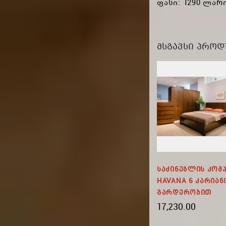
ფასი: 1290 ლარ
ᲛᲡᲒᲐᲕᲡᲘ ᲞᲠᲝᲓ
პლექტი
Გარდერობი 4DR PANAMA
Საძინებლის Კომ
ი
HAVANA 6 Კარიან
3,925.00
Გარდერობით
17,230.00